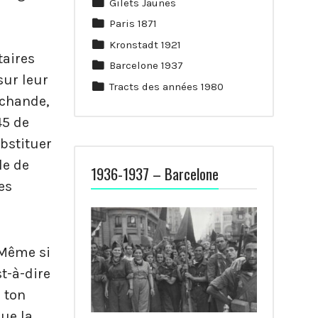
Gilets Jaunes
Paris 1871
Kronstadt 1921
taires
Barcelone 1937
sur leur
Tracts des années 1980
rchande,
45 de
bstituer
le de
1936-1937 – Barcelone
es
 Même si
st-à-dire
 ton
ue la