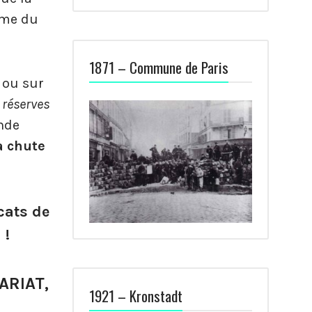
rme du
1871 – Commune de Paris
 ou sur
 réserves
ande
a chute
cats de
 !
ARIAT,
1921 – Kronstadt