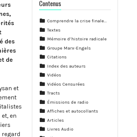
Contenus
eurs
nes,
Comprendre la crise finale…
rités
Textes
t
Mémoire d’histoire radicale
é des
Groupe Marx-Engels
nières
Citations
et de
Index des auteurs
Vidéos
Vidéos Censurées
ysan et
Tracts
nement
Émissions de radio
talistes
Affiches et autocollants
et, en
Articles
iers
Livres Audio
 regard