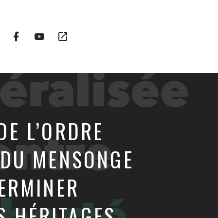
Facebook
YouTube
Plateformes
Profile
Channel
vidéo
alternatives
DE L’ORDRE
S DU MENSONGE
TERMINER
ES HÉRITAGES