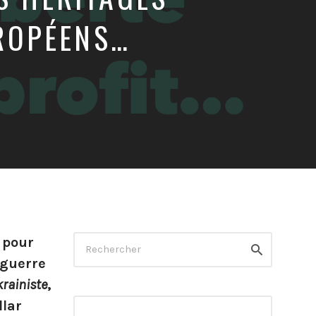
ROPÉENS…
Rechercher
 pour
Rechercher
 guerre
krainiste
,
llar