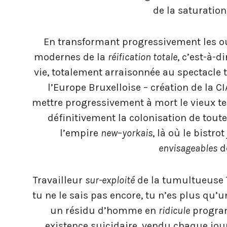
de la saturatio
En transformant progressivement les ouvr
modernes de la
réification totale
, c’est-à-
vie, totalement arraisonnée au spectacle
l’Europe Bruxelloise – création de la C
mettre progressivement à mort le vieux t
définitivement la colonisation de toute
l’empire
new
–
yorkais
, là où le bistro
envisageables
d
Travailleur
sur-exploité
de la tumultueuse T
tu ne le sais pas encore, tu n’es plus qu’u
un résidu d’homme en
ridicule
program
existence suicidaire, vendu chaque jo