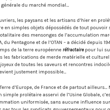
n générale du marché mondial…
iers, les paysans et les artisans d’hier en prolé
dire en simples objets dépossédés de tout pouvoir 
 totalitaire des mensonges de l’accumulation ma
IA, du Pentagone et de l’OTAN – a décidé depuis 19
emps de la terre européenne
réfractaire
pour lui su
s les fabrications de merde matérielle et culturel
t
joyeux
de toutes les saveurs et rencontres indocil
evient justement impossible…
erre d’Europe, de France et de partout ailleurs…
n simple prolétaire asservi de l’Usine Globale, c’e
mation uniformisée, sans aucune influence sur
ur par tous les syndicats gouvernementaux pour q