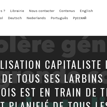
s ?
Librairie
Nous contacter
Contenus
English
ol
Deutsch
Nederlands
Português
Pусский
LISATION CAPITALISTE 
 DE TOUS SES LARBIN
OIS EST EN TRAIN DE 
T PLANIFIÉ DE TOUS L