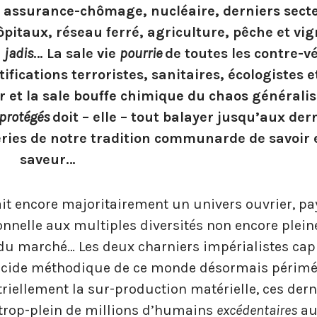
es, assurance-chômage, nucléaire, derniers sect
ôpitaux, réseau ferré, agriculture, pêche et vig
e
jadis
… La sale vie
pourrie
de toutes les contre-vé
ifications terroristes, sanitaires, écologistes e
 et la sale bouffe chimique du chaos généralis
protégés
doit – elle – tout balayer jusqu’aux der
eries de notre tradition communarde de savoir 
saveur…
ait encore majoritairement un univers ouvrier, pa
tionnelle aux multiples diversités non encore plei
 du marché… Les deux charniers impérialistes capi
énocide méthodique de ce monde désormais périmé 
iellement la sur-production matérielle, ces dern
 trop-plein de millions d’humains
excédentaires
au