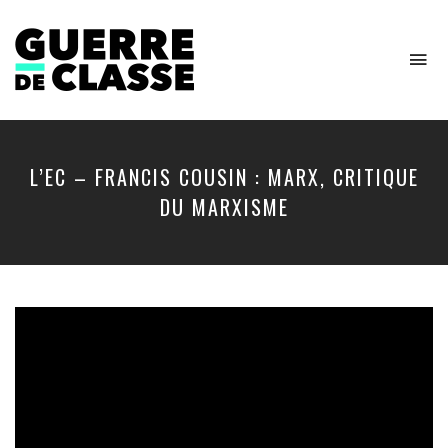
To
na
Critique
de
l'économie
politique
L’EC – FRANCIS COUSIN : MARX, CRITIQUE
DU MARXISME