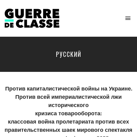
To
na
Critique
de
l'économie
politique
PУССКИЙ
Против капиталистической войны на Украине.
Против всей империалистической лжи
исторического
кризиса товарооборота:
классовая война пролетариата против всех
правительственных шаек мирового спектакля