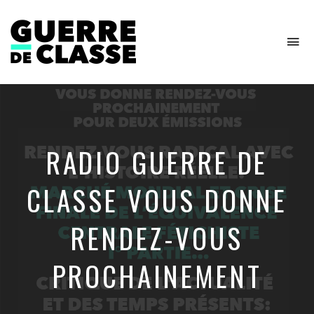
To
na
Critique
de
l'économie
politique
RADIO GUERRE DE
CLASSE VOUS DONNE
RENDEZ-VOUS
PROCHAINEMENT