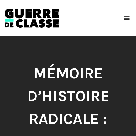
To
na
Critique
de
l'économie
politique
MÉMOIRE
D’HISTOIRE
RADICALE :