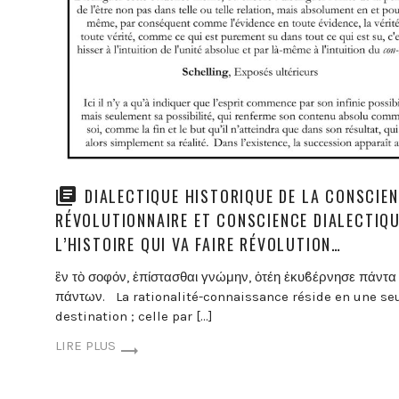
DIALECTIQUE HISTORIQUE DE LA CONSCIE
RÉVOLUTIONNAIRE ET CONSCIENCE DIALECTIQU
L’HISTOIRE QUI VA FAIRE RÉVOLUTION…
ἓν τὸ σοφόν, ἐπίστασθαι γνώμην, ὁτέη ἐκυϐέρνησε πάντα 
πάντων. La rationalité-connaissance réside en une se
destination ; celle par […]
LIRE PLUS