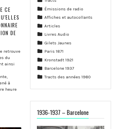
Tracts
E CE
Émissions de radio
QU’ELLES
Affiches et autocollants
ONNAIRE
Articles
TION DE
Livres Audio
Gilets Jaunes
se retrouve
Paris 1871
res du
Kronstadt 1921
t ainsi
Barcelone 1937
nte,
Tracts des années 1980
ené à
ère heure
1936-1937 – Barcelone