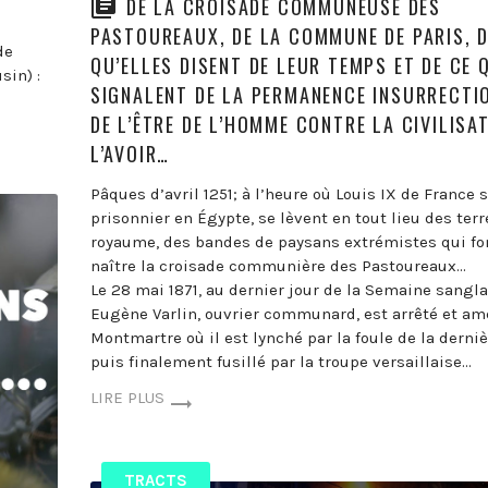
DE LA CROISADE COMMUNEUSE DES
PASTOUREAUX, DE LA COMMUNE DE PARIS, D
de
QU’ELLES DISENT DE LEUR TEMPS ET DE CE 
sin) :
SIGNALENT DE LA PERMANENCE INSURRECTI
DE L’ÊTRE DE L’HOMME CONTRE LA CIVILISA
L’AVOIR…
Pâques d’avril 1251; à l’heure où Louis IX de France 
prisonnier en Égypte, se lèvent en tout lieu des ter
royaume, des bandes de paysans extrémistes qui fon
naître la croisade communière des Pastoureaux…
Le 28 mai 1871, au dernier jour de la Semaine sangla
Eugène Varlin, ouvrier communard, est arrêté et am
Montmartre où il est lynché par la foule de la derni
puis finalement fusillé par la troupe versaillaise…
LIRE PLUS
TRACTS