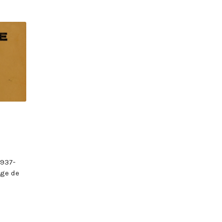
A
1937-
lge de