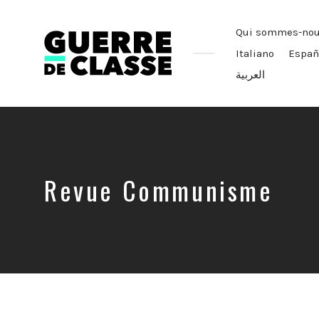
Qui sommes-nou
Italiano
Españ
العربية
Critique
de
l'économie
politique
Revue Communisme