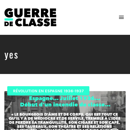
To
na
Critique
de
l'économie
politique
yes
RÉVOLUTION EN ESPAGNE 1936-1937