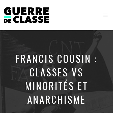
To
na
Critique
de
l'économie
politique
FRANCIS COUSIN :
CLASSES VS
MINORITÉS ET
ANARCHISME