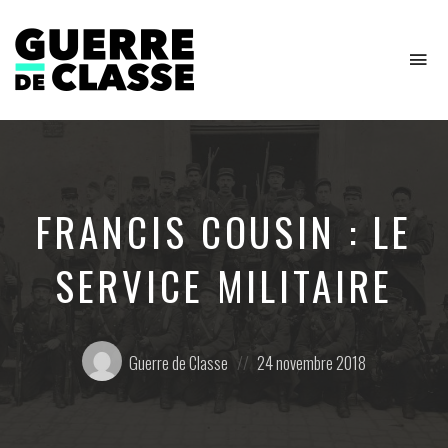
To
na
Critique
de
l'économie
politique
FRANCIS COUSIN : LE
SERVICE MILITAIRE
Posté
Posted
Guerre de Classe
24 novembre 2018
par:
on