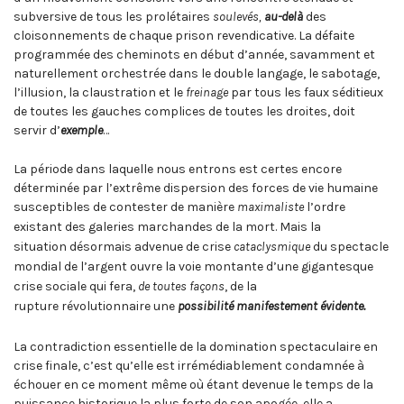
subversive de tous les prolétaires
soulevés,
au-delà
des
cloisonnements de chaque prison revendicative. La défaite
programmée des cheminots en début d’année, savamment et
naturellement orchestrée dans le double langage, le sabotage,
l’illusion, la claustration et le
freinage
par tous les faux séditieux
de toutes les gauches complices de toutes les droites, doit
servir d’
exemple
…
La période dans laquelle nous entrons est certes encore
déterminée par l’extrême dispersion des forces de vie humaine
susceptibles de contester de manière
maximaliste
l’ordre
existant des galeries marchandes de la mort. Mais la
situation
désormais advenue de crise
cataclysmique
du spectacle
mondial de l’argent ouvre la
voie montante d’une gigantesque
crise sociale qui fera,
de toutes façons
, de la
rupture
révolutionnaire une
possibilité manifestement évidente.
La contradiction essentielle de la domination spectaculaire en
crise finale, c’est qu’elle est irrémédiablement condamnée à
échouer en ce moment même où étant devenue le temps de la
puissance historique la plus forte de son apogée, elle a