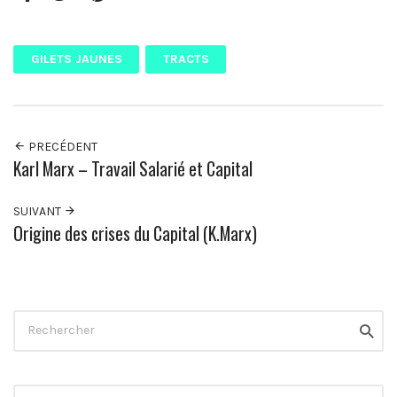
Facebook
Twitter
Pinterest
Google+
GILETS JAUNES
TRACTS
PRECÉDENT
Karl Marx – Travail Salarié et Capital
SUIVANT
Origine des crises du Capital (K.Marx)
Rechercher
Reche