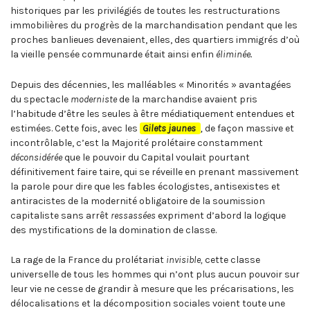
historiques par les privilégiés de toutes les restructurations
immobilières du progrès de la marchandisation pendant que les
proches banlieues devenaient, elles, des quartiers immigrés d’où
la vieille pensée communarde était ainsi enfin
éliminée.
Depuis des décennies, les malléables « Minorités » avantagées
du spectacle
moderniste
de la marchandise avaient pris
l’habitude d’être les seules à être médiatiquement entendues et
estimées. Cette fois, avec les
Gilets jaunes
,
de façon massive et
incontrôlable, c’est la Majorité prolétaire constamment
déconsidérée
que le pouvoir du Capital voulait pourtant
définitivement faire taire, qui se réveille en prenant massivement
la parole pour dire que les fables écologistes, antisexistes et
antiracistes de la modernité obligatoire de la soumission
capitaliste sans arrêt
ressassées
expriment d’abord la logique
des mystifications de la domination de classe.
La rage de la France du prolétariat
invisible,
cette classe
universelle de tous les hommes qui n’ont plus aucun pouvoir sur
leur vie ne cesse de grandir à mesure que les précarisations, les
délocalisations et la décomposition sociales voient toute une