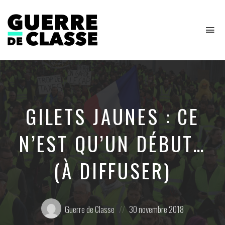
To
na
Critique
de
l'économie
politique
GILETS JAUNES : CE
N’EST QU’UN DÉBUT…
(À DIFFUSER)
Posté
Posted
Guerre de Classe
30 novembre 2018
par:
on