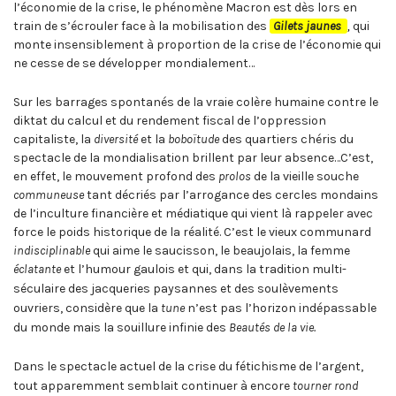
l’économie de la crise, le phénomène Macron est dès lors en
train de s’écrouler face à la mobilisation des
Gilets jaunes
,
qui
monte insensiblement à proportion de la crise de l’économie qui
ne cesse de se développer mondialement…
Sur les barrages spontanés de la vraie colère humaine contre le
diktat du calcul et du rendement fiscal de l’oppression
capitaliste, la
diversité
et la
boboïtude
des quartiers chéris du
spectacle de la mondialisation brillent par leur absence…C’est,
en effet, le mouvement profond des
prolos
de la vieille souche
communeuse
tant décriés par l’arrogance des cercles mondains
de l’inculture financière et médiatique qui vient là rappeler avec
force le poids historique de la réalité. C’est le vieux communard
indisciplinable
qui aime le saucisson, le beaujolais, la femme
éclatante
et l’humour gaulois et qui, dans la tradition multi-
séculaire des jacqueries paysannes et des soulèvements
ouvriers, considère que la
tun
e
n’est pas l’horizon indépassable
du monde mais la souillure infinie des
Beautés de la vie.
Dans le spectacle actuel de la crise du fétichisme de l’argent,
tout apparemment semblait continuer à encore
tourner rond