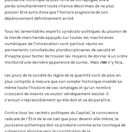
perdu simultanément toute chance désormais de ne plus
pouvoir être
autre chose
que l’histoire
progressive
de son
dépérissement définitivement arrivé.
Tous les lamentables experts syndicalo-politiques du pouvoir de
la merde marchande appuyés sur toutes les machineries
numériques de l’intoxication sont partout réunis en
permanents conciliabules pluridisciplinaires de vacuité et
d’ineptie pour tenter de trouver les moyens de donner à un ordre
moribond une dernière apparence de survie… Mais
rien
n’y fera…
Les jours de la société du règne de la quantité sont de plus en
plus comptés à mesure que son
compter
historique invalide lui-
même toute l’histoire de ses
comptages
et qu’un nombre
croissant de vivants va vouloir véridiquement exister. Il
s’ensuit irrépressiblement qu’elle doit et va disparaître.
Contre tous les rackets politiques du Capital, la conscience
radicale de l’Être de la vie sait que pour devenir elle-même, la
jouissance authentique
doit se produire comme acte cosmique de
subversion absolue vers la constitution de la