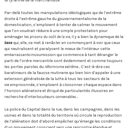
la tyrannie de la marchandise.
Par-delà toutes les manipulations idéologiques qui de l’extrême
droite à l’extrême gauche du gouvernementalisme de la
domestication, s’emploient à tenter de calmer le mouvement
que l’on voudrait réduire à une simple protestation pour
aménager
les prisons du coût de la vie,
il y a bien la dynamique de la
base
qui, elle, se met à renâcler en commençant à voir que ceux
qui neutralisent et paralysent le mieux de l’intérieur cette
embarrassante
insoumission qui commence à tant déranger le
parti de l’ordre mercantile sont évidemment et comme toujours
les portes paroles du
réformisme extrême
… C’est-à-dire ces
baratineurs de la fausse mutinerie qui bien loin d’appeler à une
extension généralisée de la lutte à tous les secteurs de la
vie emprisonnée, s’emploient à cloisonner chaque espace dans
l’horizon aliénatoire et
étriqué
de particularités illusoires en
recherche d’interlocuteurs
convenables
…
La police du Capital dans la rue, dans les campagnes, dans les
usines et dans la totalité du territoire où circule la reproduction
de l’aliénation doit d’abord empêcher qu’émerge les conditions
d’un mouvement conscient vers une rencontre étendue et