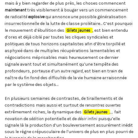
mais à y bien regarder de plus près, les choses commencent
maintenant
très visiblement à bouger vers un commencement
de
radicalité
explosive
qui annonce une possible généralisation
insurrectionnelle de la lutte de classe prolétaire… C’est pourquoi
le mouvement d’ébullition des
Gilets jaunes
,
est bien entendu
d’ores et déjà ciblé par toutes les cliques syndicales et
politiques de tous horizons capitalistes afin d’être torpillé et
asphyxié dans de multiples récupérations lamentables et
négociations méprisables mais heureusement ce dernier
signale avant tout et simultanément qu’une tempête des
profondeurs, porteuse d’un
autre regard
, est bien en train de
naître du fin fond des
difficultés
de la vie humaine arraisonnée
par le système des objets…
En plusieurs semaines de contrastes, de tiraillements et de
contradictions mais aussi et surtout de
rencontres ouvertes
extrêmement riches, la dynamique des
Gilets jaunes
,
,
fait
novation de
sédition
potentielle et de
désir infini
puisqu’elle
signale là la production d’un bouleversement assurément inédit
sous le règne crépusculaire de l’univers de plus en plus pourri de