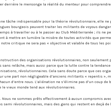
cher derrière le mensonge la réalité du menteur pour comprendre 
ne tâche indispensable pour la théorie révolutionnaire, elle ne 
ologues bourgeois peuvent traiter les militants de voyous danger
temps à travailler ou à le passer au Club Méditerranée ; ils ne p
ent à mettre en lumière la misère de toutes activités que perme
notre critique ne sera pas « objective et valable de tous les po
construction des organisations révolutionnaires, non seulement 
 sans relâche, mais aussi parce que la lutte contre la tendance
sations, révolutionnaires. Cela sans doute parce que ces orga
ur une part non négligeable d’anciens militants « repentis », m
chacun d’entre nous. L’aliénation ne s’élimine pas d’un coup de 
e le vieux monde tend aux révolutionnaires.
el. Nous ne sommes prêts effectivement à aucun compromis avec
es semi révolutionnaires, mais des gens qui restent en deçà de 