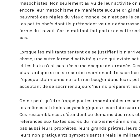
masochistes. Non seulement au vu de leur activité on n
encore leur masochisme ne manifeste aucune originalit
pauvreté des règles du vieux monde, ce n’est pas le cas
les petits chefs dont ils prétendent vouloir débarrass
forme du travail. Car le militant fait partie de cette 
pas.
Lorsque les militants tentent de se justifier ils n’arr
chose, une autre forme d’activité que ce qui existe act
et les buts n’est pas liée a une époque déterminée. Ce
plus tard que si on se sacrifie maintenant. Le sacrifi
l’époque stalinienne ne fait rien bouger dans leurs pet
acceptant de se sacrifier aujourd’hui ils préparent les
On ne peut qu’être frappé par les innombrables ressem
les mêmes attitudes psychologiques : esprit de sacrifi
Ces ressemblances s’étendent au domaine des rites et
références aux textes sacrés du marxisme-léninisme, c
pas aussi leurs prophètes, leurs grands prêtres, leurs 
leurs non-pratiquants-sympathisants ! Mais le militanti