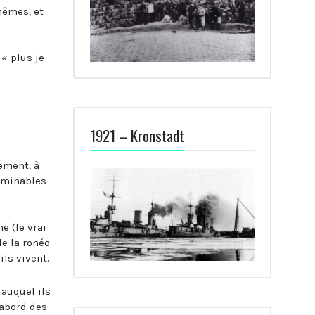
mêmes, et
« plus je
1921 – Kronstadt
lement, à
erminables
e (le vrai
de la ronéo
ils vivent.
 auquel ils
’abord des