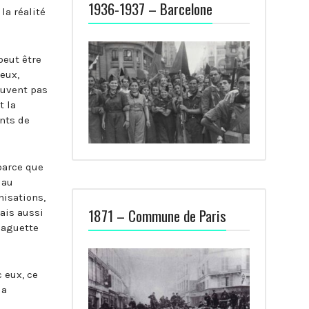
1936-1937 – Barcelone
la réalité
peut être
eux,
euvent pas
t la
ints de
parce que
 au
nisations,
1871 – Commune de Paris
ais aussi
baguette
 eux, ce
la