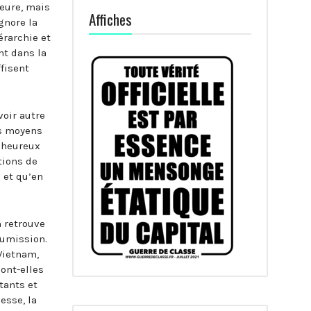
leure, mais
Affiches
gnore la
érarchie et
nt dans la
ffisent
voir autre
es moyens
e heureux
tions de
 et qu’en
n retrouve
oumission.
Vietnam,
ont-elles
tants et
esse, la