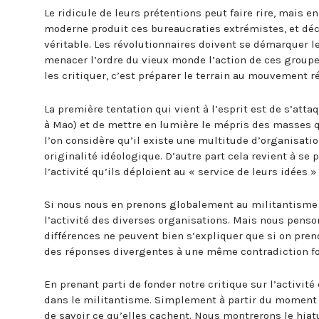
Le ridicule de leurs prétentions peut faire rire, mais en
moderne produit ces bureaucraties extrémistes, et déchi
véritable. Les révolutionnaires doivent se démarquer l
menacer l’ordre du vieux monde l’action de ces grou
les critiquer, c’est préparer le terrain au mouvement ré
La première tentation qui vient à l’esprit est de s’att
à Mao) et de mettre en lumière le mépris des masses q
l’on considère qu’il existe une multitude d’organisatio
originalité idéologique. D’autre part cela revient à se p
l’activité qu’ils déploient au « service de leurs idées »
Si nous nous en prenons globalement au militantisme c
l’activité des diverses organisations. Mais nous pen
différences ne peuvent bien s’expliquer que si on prend
des réponses divergentes à une même contradiction fo
En prenant parti de fonder notre critique sur l’activi
dans le militantisme. Simplement à partir du moment où
de savoir ce qu’elles cachent. Nous montrerons le hiatus