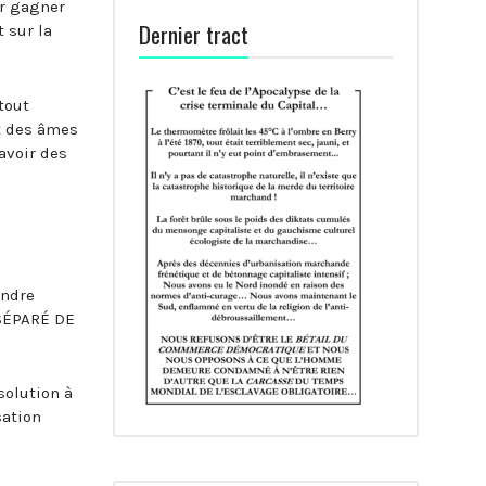
ir gagner
Dernier tract
 sur la
tout
ut des âmes
’avoir des
endre
 SÉPARÉ DE
solution à
sation