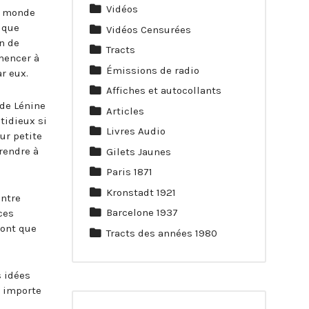
Vidéos
le monde
ique
Vidéos Censurées
n de
Tracts
mencer à
Émissions de radio
r eux.
Affiches et autocollants
(de Lénine
Articles
tidieux si
Livres Audio
ur petite
prendre à
Gilets Jaunes
Paris 1871
Kronstadt 1921
entre
Barcelone 1937
ces
sont que
Tracts des années 1980
s idées
l importe