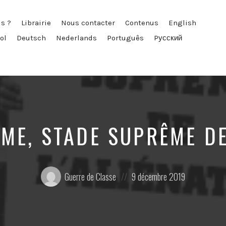
s ?
Librairie
Nous contacter
Contenus
English
ol
Deutsch
Nederlands
Português
Pусский
SME, STADE SUPRÊME DE
Posté
Posted
Guerre de Classe
9 décembre 2019
par:
on