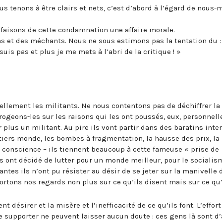
us tenons à être clairs et nets, c’est d’abord à l’égard de nous-
 faisons de cette condamnation une affaire morale.
ns et des méchants. Nous ne sous estimons pas la tentation du : 
uis pas et plus je me mets à l’abri de la critique ! »
rellement les militants. Ne nous contentons pas de déchiffrer la
rrogeons-les sur les raisons qui les ont poussés, eux, personnel
r plus un militant. Au pire ils vont partir dans des baratins int
 tiers monde, les bombes à fragmentation, la hausse des prix, la
 conscience – ils tiennent beaucoup à cette fameuse « prise de
ls ont décidé de lutter pour un monde meilleur, pour le socialism
ntes ils n’ont pu résister au désir de se jeter sur la manivelle 
ortons nos regards non plus sur ce qu’ils disent mais sur ce qu’
t désirer et la misère et l’inefficacité de ce qu’ils font. L’effort
de supporter ne peuvent laisser aucun doute : ces gens là sont d