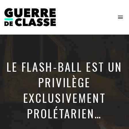
To
na
Critique
de
l'économie
politique
LE FLASH-BALL EST UN
PRIVILÈGE
EXCLUSIVEMENT
PROLÉTARIEN…