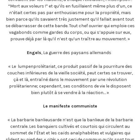
“Mort aux voleurs !” et qu’ils en fusillaient même plus d’un, ce
n’était certes pas par enthousiasme pour la propriété, mais
bien parce qu’ils savaient très justement qu’il fallait avant tout
se débarrasser de cette bande. Tout chef ouvrier qui emploie ces
vagabonds comme gardes du corps, ou qui s’appuie sur eux,
prouve déjà par là qu’il n’est qu’un traître au mouvement. »
Engels
, La guerre des paysans allemands
« Le lumpenprolétariat, ce produit passif de la pourriture des
couches inférieures de la vieille société, peut certes se trouver,
çà et là, entraîné dans le mouvement par une révolution
prolétarienne; cependant, ses conditions de vie le disposent
bien plutôt à se vendre à la réaction… »
Le manifeste communiste
« La barbarie banlieusarde n’est que la banlieue de la barbarie
centrale. Les banquiers cultivés et courtois qui circulent au
sommet de l’État et les caïds analphabètes et vulgaires qui
rôdent au pied des «
cités
» ont ceci de commun qu’ils sont tous