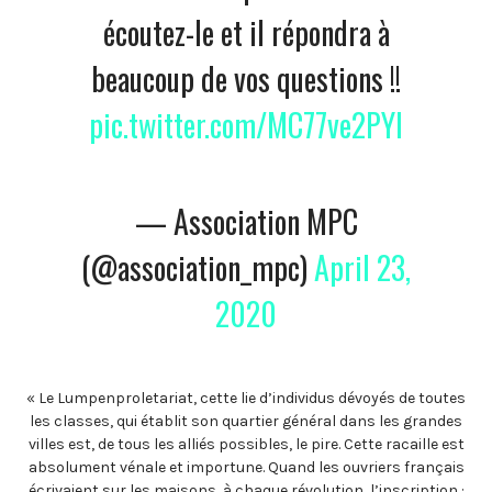
écoutez-le et il répondra à
beaucoup de vos questions !!
pic.twitter.com/MC77ve2PYl
— Association MPC
(@association_mpc)
April 23,
2020
« Le Lumpenproletariat, cette lie d’individus dévoyés de toutes
les classes, qui établit son quartier général dans les grandes
villes est, de tous les alliés possibles, le pire. Cette racaille est
absolument vénale et importune. Quand les ouvriers français
écrivaient sur les maisons, à chaque révolution, l’inscription :