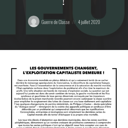
Posté
Posted
Guerre de Classe
4 juillet 2020
par:
on