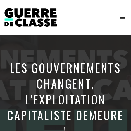
To
na
Critique
de
l'économie
politique
LES GOUVERNEMENTS
CHANGENT,
L’EXPLOITATION
CAPITALISTE DEMEURE
!