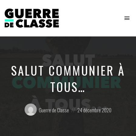
To
na
Critique
de
l'économie
politique
SALUT COMMUNIER À
TOUS…
Posté
Posted
Guerre de Classe
24 décembre 2020
par:
on