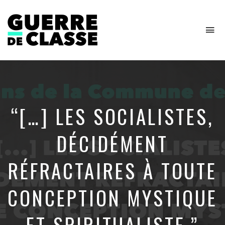
To
na
Critique
de
l'économie
politique
“[…] LES SOCIALISTES,
DÉCIDÉMENT
RÉFRACTAIRES À TOUTE
CONCEPTION MYSTIQUE
ET SPIRITUALISTE.”