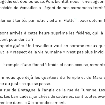
ragédie est douloureuse. Puis bientôt nous l’envisage
océdés de Versailles à l’égard de nos camarades tomb
18
lement tentés par notre vieil ami Flotte
, pour obtenir
sont arrivés à cette heure suprême les fédérés, qui, à 
 dent pour dent » ?
 importe guère. Un travailleur vaut en somme mieux que
t le « respect de la vie humaine » n’est pas plus invio
l’exemple d’une férocité froide et sans excuse, remonte
armi nous que déjà les quartiers du Temple et du Marai
oir au juste ce qui se passe.
 la rue de Bretagne, à l’angle de la rue de Turenne. Le
. Les barricades, jonchées de cadavres, sont toutes éva
 rentrer dans le XIe arrondissement.