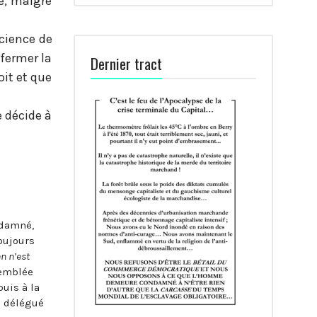
te, malgré
science de
efermer la
Dernier tract
oit et que
 décide à
ndamné,
toujours
en n’est
ssemblée
uis à la
e délégué