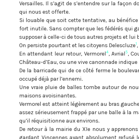
Versailles. Il s’agit de s’entendre sur la façon
qui nous est offerte.
Si louable que soit cette tentative, au bénéfic
fort inutile. Sans compter que les fédérés qui 
supposer à celle-ci de tous autres projets et lui 
1
On persiste pourtant et les citoyens Delescluze
4
5
En attendant leur retour, Vermorel
, Avrial
, Co
Château-d’Eau, ou une vive canonnade indique l’
De la barricade qui de ce côté ferme le boulevar
occupé déjà par l’ennemi.
Une vraie pluie de balles tombe autour de nou
maisons avoisinantes.
Vermorel est atteint légèrement au bras gauche e
assez sérieusement frappé par une balle à la m
qu’il réquisitionne aux environs.
De retour à la mairie du XIe nous y apprenons 
gardant Vincennes ayant absolument refusé le