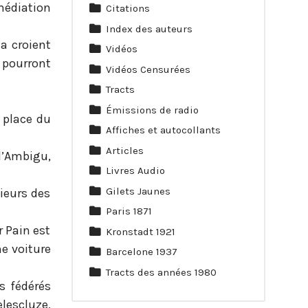
 médiation
Citations
Index des auteurs
la croient
Vidéos
, pourront
Vidéos Censurées
Tracts
Émissions de radio
 place du
Affiches et autocollants
Articles
 l’Ambigu,
Livres Audio
Gilets Jaunes
ieurs des
Paris 1871
r Pain est
Kronstadt 1921
e voiture
Barcelone 1937
Tracts des années 1980
s fédérés
lescluze,