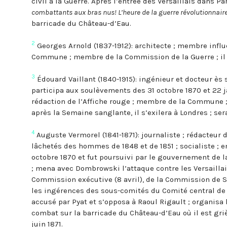
civil à la Guerre. Après l’entrée des Versaillais dans Pa
combattants aux bras nus! L’heure de la guerre révolutionnaire
barricade du Château-d’Eau.
2
Georges Arnold (1837-1912): architecte ; membre influ
Commune ; membre de la Commission de la Guerre ; il s
3
Édouard Vaillant (1840-1915): ingénieur et docteur ès 
participa aux soulèvements des 31 octobre 1870 et 22 ja
rédaction de l’Affiche rouge ; membre de la Commune ;
après la Semaine sanglante, il s’exilera à Londres ; s
4
Auguste Vermorel (1841-1871): journaliste ; rédacteur 
lâchetés des hommes de 1848 et de 1851 ; socialiste ;
octobre 1870 et fut poursuivi par le gouvernement de l
; mena avec Dombrowski l’attaque contre les Versaillai
Commission exécutive (8 avril), de la Commission de Sûre
les ingérences des sous-comités du Comité central de la
accusé par Pyat et s’opposa à Raoul Rigault ; organisa
combat sur la barricade du Château-d’Eau où il est griè
juin 1871.