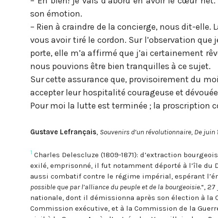
– Eh bien! je vais d’abord en avoir le cœur net
son émotion.
– Rien à craindre de la concierge, nous dit-elle
vous avoir tiré le cordon. Sur l’observation que j
porte, elle m’a affirmé que j’ai certainement rêv
nous pouvions être bien tranquilles à ce sujet.
Sur cette assurance que, provisoirement du moi
accepter leur hospitalité courageuse et dévouée
Pour moi la lutte est terminée ; la proscriptio
Gustave Lefrançais
,
Souvenirs d’un révolutionnaire, De jui
1
Charles Delescluze (1809-1871): d’extraction bourgeois
exilé, emprisonné, il fut notamment déporté à l’île du 
aussi combatif contre le régime impérial, espérant l’é
possible que par l’alliance du peuple et de la bourgeoisie.
“, 27
nationale, dont il démissionna après son élection à la
Commission exécutive, et à la Commission de la Guerr