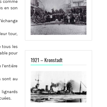
ons comme
és en son
 l’échange
leur tour,
 tous les
lable pour
1921 – Kronstadt
 l’entière
s sont au
s lignards
cuées.