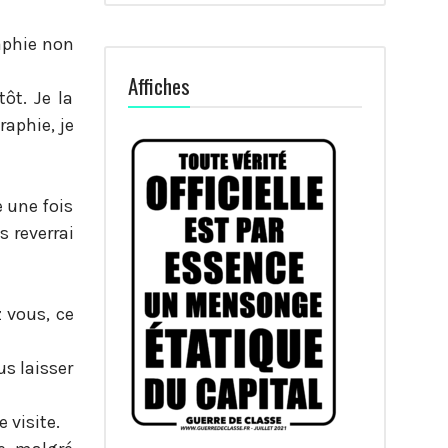
raphie non
Affiches
tôt. Je la
raphie, je
 une fois
s reverrai
z vous, ce
s laisser
 visite.