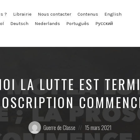
s ?
Librairie
Nous contacter
Contenus
English
ol
Deutsch
Nederlands
Português
Pусский
OI LA LUTTE EST TERMI
ROSCRIPTION COMMENCE
Posté
Posted
Guerre de Classe
15 mars 2021
par:
on