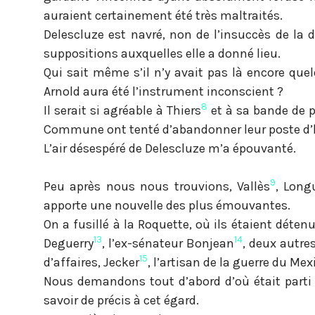
auraient certainement été très maltraités.
Delescluze est navré, non de l’insuccès de la 
suppositions auxquelles elle a donné lieu.
Qui sait même s’il n’y avait pas là encore qu
Arnold aura été l’instrument inconscient ?
8
Il serait si agréable à Thiers
et à sa bande de p
Commune ont tenté d’abandonner leur poste d’ho
L’air désespéré de Delescluze m’a épouvanté.
9
Peu après nous nous trouvions, Vallès
, Long
apporte une nouvelle des plus émouvantes.
On a fusillé à la Roquette, où ils étaient dét
13
14
Deguerry
, l’ex-sénateur Bonjean
, deux autre
15
d’affaires, Jecker
, l’artisan de la guerre du Me
Nous demandons tout d’abord d’où était parti l
savoir de précis à cet égard.