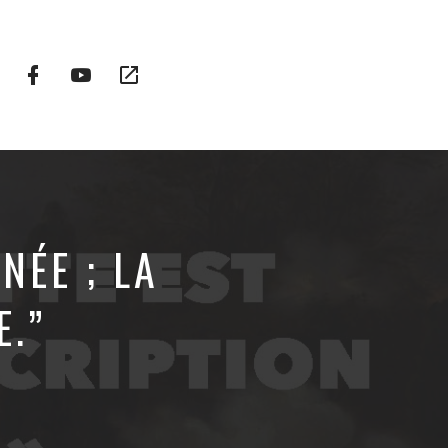
Facebook
YouTube
Plateformes
Profile
Channel
vidéo
alternatives
NÉE ; LA
.”