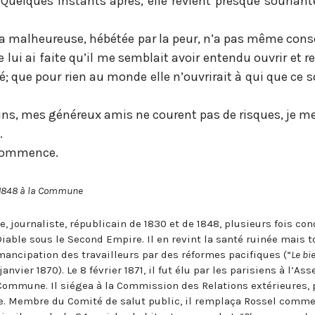
. Quelques instants après, elle revient presque sourian
. La malheureuse, hébétée par la peur, n’a pas même con
e lui ai faite qu’il me semblait avoir entendu ouvrir et r
é; que pour rien au monde elle n’ouvrirait à qui que ce s
ns, mes généreux amis ne courent pas de risques, je me
.
n commence.
n 1848 à la Commune
e, journaliste, républicain de 1830 et de 1848, plusieurs fois co
Diable sous le Second Empire. Il en revint la santé ruinée mais 
mancipation des travailleurs par des réformes pacifiques (“
Le bi
 janvier 1870). Le 8 février 1871, il fut élu par les parisiens à l’A
 Commune. Il siégea à la Commission des Relations extérieures, p
e. Membre du Comité de salut public, il remplaça Rossel comm