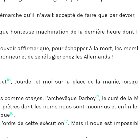
démarche qu’il n’avait accepté de faire que par devoir,
elque honteuse machination de la dernière heure dont l
ouvoir affirmer que, pour échapper à la mort, les memb
nneur et de se réfugier chez les Allemands !
10
11
uet
, Jourde
et moi sur la place de la mairie, lorsq
12
enus comme otages, l’archevêque Darboy
, le curé de la 
s prêtres dont les noms nous sont inconnus et enfin le 
16
xique
.
17
’ordre de cette exécution
. Mais il nous est impossib