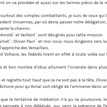
 dont on va procéder et aussi sur les termes précis de la
e surtout des simples combattants, je suis de ceux qui 
gardent Vincennes, par où devra passer notre délégation
barrer le chemin.
2
3
, Arnold
et Vaillant
sont désignés pour cette mission.
6
7
urnet
, Olivier Pain
et moi nous nous dirigeons vers la
approche des Versaillais.
d Voltaire, les fédérés tirent en effet à toute volée sur
s et bon nombre d’obus allument l’incendie dans plus
t regrette tout haut que ce ne soit pas à la tête, Olivie
âchoire pour qu’Avrial soit obligé de l’emmener dans un
que la tentative de médiation n’a pu se poursuivre, le
 passage à nos délégués, qui, sans la présence de De