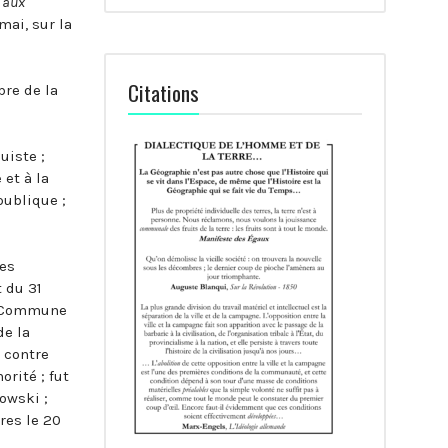
 aux
mai, sur la
Citations
bre de la
uiste ;
 et à la
publique ;
les
 du 31
a Commune
de la
a contre
rité ; fut
owski ;
res le 20