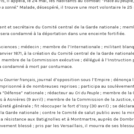
ris, il appela, le 24 mai, les habitants au combat: “
Place au peuple,
 a sonné.
” Malade, désespéré, il trouve une mort volontaire le 25 
ent et secrétaire du Comité central de la Garde nationale ; mem
era condamné à la déportation dans une enceinte fortifiée.
sciences ; médecin ; membre de l’Internationale ; militant blanq
nvier 1871, à la création du Comité central de la Garde nationale
 membre de la Commission exécutive ; délégué à l’Instruction 
era condamné à mort par contumace.
du
Courrier français
, journal d’opposition sous l’Empire ; dénonça 
 emprisonné à de nombreuses reprises ; participa au soulèvement
a “Défense” nationale ; rédacteur au
Cri du Peuple
; membre de l
s à Asnières (9 avril) ; membre de la Commission de la Justice, 
té générale ; fit réoccuper le fort d’Issy (30 avril) ; se déclar
 Garde nationale ; contre le Comité de salut public avec la mino
 la résistance aux Batignolles et à Montmartre, auprès de Dombr
vement blessé ; pris par les Versaillais, il mourra de ses blessu