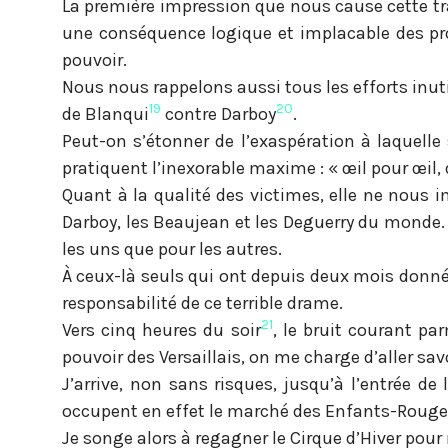
La première impression que nous cause cette t
une conséquence logique et implacable des pr
pouvoir.
Nous nous rappelons aussi tous les efforts inuti
19
20
de Blanqui
contre Darboy
.
Peut-on s’étonner de l’exaspération à laquelle 
pratiquent l’inexorable maxime : « œil pour œil,
Quant à la qualité des victimes, elle ne nous
Darboy, les Beaujean et les Deguerry du monde. E
les uns que pour les autres.
À ceux-là seuls qui ont depuis deux mois donné 
responsabilité de ce terrible drame.
21
Vers cinq heures du soir
, le bruit courant p
pouvoir des Versaillais, on me charge d’aller sav
J’arrive, non sans risques, jusqu’à l’entrée de
occupent en effet le marché des Enfants-Rouges
Je songe alors à regagner le Cirque d’Hiver pour