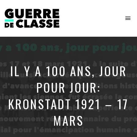
To
na
Critique
de
l'économie
politique
IL Y A 100 ANS, JOUR
POUR JOUR:
KRONSTADT 1921 – 17
MARS