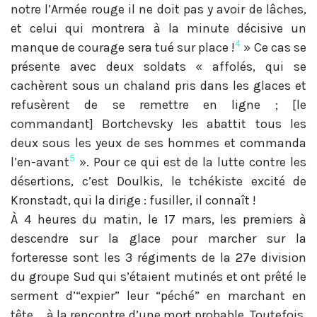
notre l’Armée rouge il ne doit pas y avoir de lâches,
et celui qui montrera à la minute décisive un
4
manque de courage sera tué sur place !
» Ce cas se
présente avec deux soldats « affolés, qui se
cachèrent sous un chaland pris dans les glaces et
refusèrent de se remettre en ligne ; [le
commandant] Bortchevsky les abattit tous les
deux sous les yeux de ses hommes et commanda
5
l’en-avant
». Pour ce qui est de la lutte contre les
désertions, c’est Doulkis, le tchékiste excité de
Kronstadt, qui la dirige : fusiller, il connaît !
À 4 heures du matin, le 17 mars, les premiers à
descendre sur la glace pour marcher sur la
forteresse sont les 3 régiments de la 27e division
du groupe Sud qui s’étaient mutinés et ont prêté le
serment d’“expier” leur “péché” en marchant en
tête…, à la rencontre d’une mort probable. Toutefois,