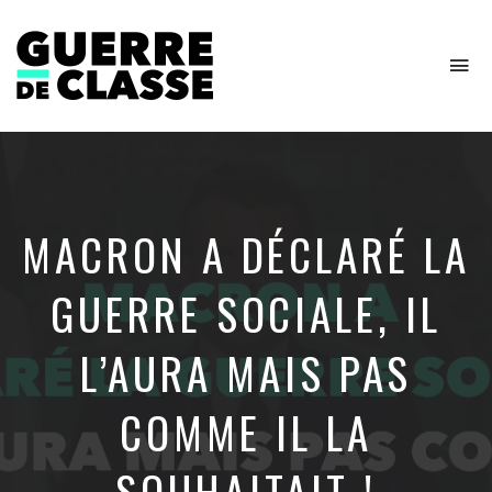
To
na
Critique
de
l'économie
politique
MACRON A DÉCLARÉ LA
GUERRE SOCIALE, IL
L’AURA MAIS PAS
COMME IL LA
SOUHAITAIT !