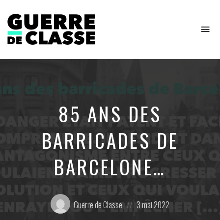
To
na
Critique
de
l'économie
politique
85 ANS DES
BARRICADES DE
BARCELONE…
Posté
Posted
Guerre de Classe
3 mai 2022
par:
on