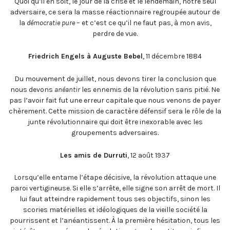
Quoi qu’il en soit, le jour de la crise et le lendemain, notre seul
adversaire, ce sera la masse réactionnaire regroupée autour de
la
démocratie pure
– et c’est ce qu’il ne faut pas, à mon avis,
perdre de vue.
Friedrich Engels à Auguste Bebel
, 11 décembre 1884
Du mouvement de juillet, nous devons tirer la conclusion que
nous devons
anéantir
les ennemis de la révolution sans pitié. Ne
pas l’avoir fait fut une erreur capitale que nous venons de payer
chèrement. Cette mission de caractère défensif sera le rôle de la
junte révolutionnaire qui doit être inexorable avec les
groupements adversaires.
Les amis de Durruti
, 12 août 1937
Lorsqu’elle entame l’étape décisive, la révolution attaque une
paroi vertigineuse. Si elle s’arrête, elle signe son arrêt de mort. Il
lui faut atteindre rapidement tous ses objectifs, sinon les
scories matérielles et idéologiques de la vieille société la
pourrissent et l’anéantissent. À la première hésitation, tous les