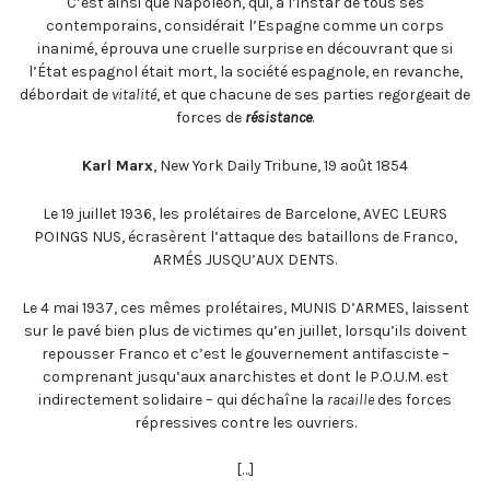
C’est ainsi que Napoléon, qui, à l’instar de tous ses
contemporains, considérait l’Espagne comme un corps
inanimé, éprouva une cruelle surprise en découvrant que si
l’État espagnol était mort, la société espagnole, en revanche,
débordait de
vitalité
, et que chacune de ses parties regorgeait de
forces de
résistance
.
Karl Marx
, New York Daily Tribune, 19 août 1854
Le 19 juillet 1936, les prolétaires de Barcelone, AVEC LEURS
POINGS NUS, écrasèrent l’attaque des bataillons de Franco,
ARMÉS JUSQU’AUX DENTS.
Le 4 mai 1937, ces mêmes prolétaires, MUNIS D’ARMES, laissent
sur le pavé bien plus de victimes qu’en juillet, lorsqu’ils doivent
repousser Franco et c’est le gouvernement antifasciste –
comprenant jusqu’aux anarchistes et dont le P.O.U.M. est
indirectement solidaire – qui déchaîne la
racaille
des forces
répressives contre les ouvriers.
[…]