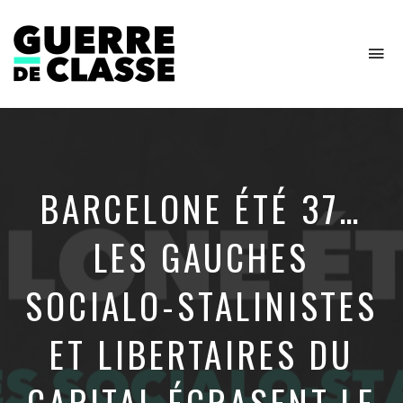
To
na
Critique
de
l'économie
politique
BARCELONE ÉTÉ 37…
LES GAUCHES
SOCIALO-STALINISTES
ET LIBERTAIRES DU
CAPITAL ÉCRASENT LE