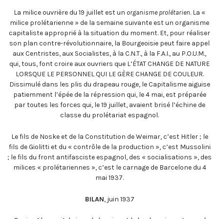
La milice ouvrière du 19 juillet est un
organisme prolétarien
. La «
milice prolétarienne » de la semaine suivante est un organisme
capitaliste approprié à la situation du moment. Et, pour réaliser
son plan contre-révolutionnaire, la Bourgeoisie peut faire appel
aux Centristes, aux Socialistes, à la C.N.T., à la F.A.I., au P.O.U.M.,
qui, tous, font croire aux ouvriers que L’ÉTAT CHANGE DE NATURE
LORSQUE LE PERSONNEL QUI LE GÈRE CHANGE DE COULEUR.
Dissimulé dans les plis du drapeau rouge, le Capitalisme aiguise
patiemment l’épée de la répression qui, le 4 mai, est préparée
par toutes les forces qui, le 19 juillet, avaient brisé l’échine de
classe du prolétariat espagnol.
Le fils de Noske et de la Constitution de Weimar, c’est Hitler ; le
fils de Giolitti et du « contrôle de la production », c’est Mussolini
; le fils du front antifasciste espagnol, des « socialisations », des
milices « prolétariennes », c’est le carnage de Barcelone du 4
mai 1937.
BILAN
, juin 1937