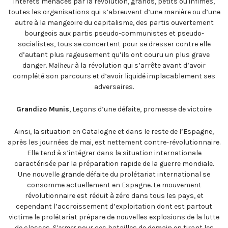
intérêts menacés par la révolution, grands, petits ou infimes,
toutes les organisations qui s’abreuvent d’une manière ou d’une
autre à la mangeoire du capitalisme, des partis ouvertement
bourgeois aux partis pseudo-communistes et pseudo-
socialistes, tous se concertent pour se dresser contre elle
d’autant plus rageusement qu’ils ont couru un plus grave
danger.
Malheur
à la révolution qui s’arrête avant d’avoir
complété son parcours et d’avoir liquidé implacablement ses
adversaires.
Grandizo Munis
, Leçons d’une défaite, promesse de victoire
Ainsi, la situation en Catalogne et dans le reste de l’Espagne,
après les journées de mai, est nettement contre-révolutionnaire.
Elle tend à s’intégrer dans la situation internationale
caractérisée par la préparation rapide de la guerre mondiale.
Une nouvelle grande défaite du prolétariat international se
consomme actuellement en Espagne. Le mouvement
révolutionnaire est réduit à zéro dans tous les pays, et
cependant l’accroissement d’exploitation dont est partout
victime le prolétariat prépare de nouvelles explosions de la lutte
de classes.
S’armer
pour ces batailles de demain en tirant les