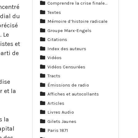
Comprendre la crise finale…
oncentré
Textes
dial du
Mémoire d’histoire radicale
précisé
Groupe Marx-Engels
t
. Le
Citations
stes et
Index des auteurs
arti de
Vidéos
Vidéos Censurées
Tracts
dise
Émissions de radio
r et la
Affiches et autocollants
Articles
Livres Audio
s la
Gilets Jaunes
pital
Paris 1871
n des