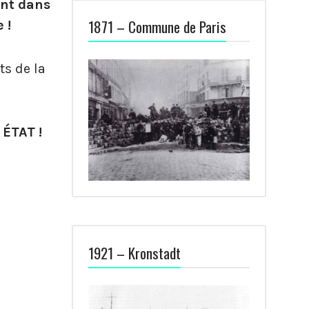
ant dans
1871 – Commune de Paris
 !
ts de la
ÉTAT !
1921 – Kronstadt