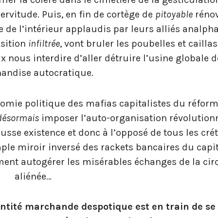
ervitude. Puis, en fin de cortège de
pitoyable
rénov
e de l’intérieur applaudis par leurs alliés analph
osition
infiltrée
, vont bruler les poubelles et cailla
 nous interdire d’aller détruire l’usine globale d
andise autocratique.
onomie politique des mafias capitalistes du réfor
désormais
imposer l’auto-organisation révolution
usse existence et donc à l’opposé de tous les cré
ple miroir inversé des rackets bancaires du capi
ment autogérer les misérables échanges de la cir
aliénée…
uantité marchande despotique est en train de se