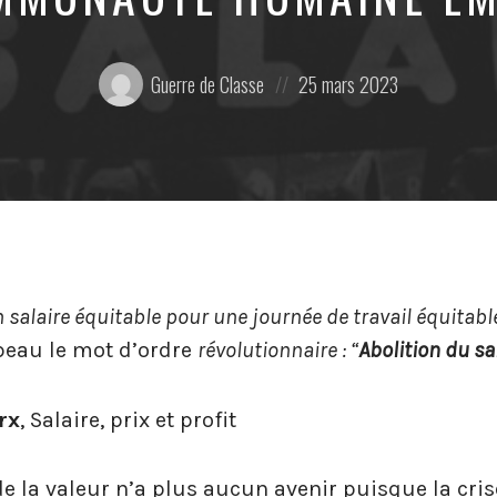
Posté
Posted
Guerre de Classe
25 mars 2023
par:
on
 salaire équitable pour une journée de travail équitabl
apeau le mot d’ordre
révolutionnaire : “
Abolition du sa
rx
, Salaire, prix et profit
 la valeur n’a plus aucun avenir puisque la cris