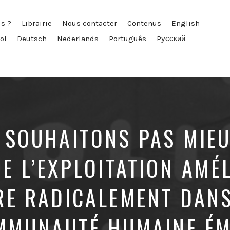
s ?
Librairie
Nous contacter
Contenus
English
ol
Deutsch
Nederlands
Português
Pусский
 SOUHAITONS PAS MIE
DE L’EXPLOITATION AMÉ
RE RADICALEMENT DANS
MMUNAUTÉ HUMAINE É