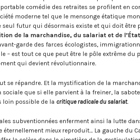
upportable comédie des retraites se profilent en c
ociété moderne tel que le mensonge étatique mon
 seul futur qui désormais existe et qui doit être 
ition de la marchandise, du salariat et de l’Éta
nt-garde des farces écologistes, immigrationni
le – est tout ce que peut être le pôle extrême du p
ment qui devient révolutionnaire.
out se répandre. Et la mystification de la marchan
n sociale que si elle parvient à la freiner, la sabote
s loin possible de la
critique radicale du salariat
.
les subventionnées enferment ainsi la lutte dan
ge éternellement
mieux
reproduit… La gauche du Ca
ffer la colère dans le cimetière de la gesticulatio