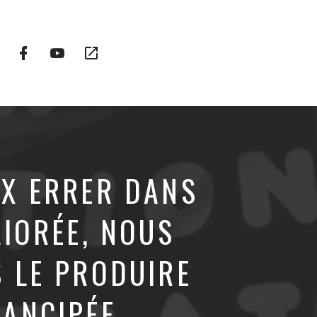
Facebook
YouTube
Plateformes
Profile
Channel
vidéo
alternatives
UX ERRER DANS
LIORÉE, NOUS
 LE PRODUIRE
MANCIPÉE…