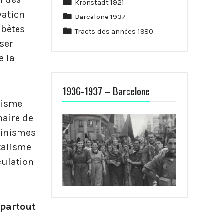
Kronstadt 1921
ation
Barcelone 1937
abètes
Tracts des années 1980
sser
e la
1936-1937 – Barcelone
misme
naire de
tinismes
talisme
culation
 partout