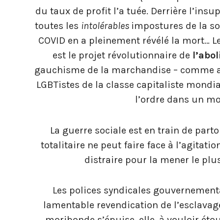
du taux de profit l’a tuée. Derrière l’ins
toutes les
intolérables
impostures de la s
COVID en a pleinement révélé la mort… Le
est le projet révolutionnaire de
l’abol
gauchisme de la marchandise – comme ava
LGBTistes de la classe capitaliste mondia
l’ordre dans un mo
La guerre sociale est en train de part
totalitaire ne peut faire face à l’agitatio
distraire pour la mener le plu
Les polices syndicales gouvernementa
lamentable revendication de l’esclava
moribonde s’épuise, elle, à vouloir étou