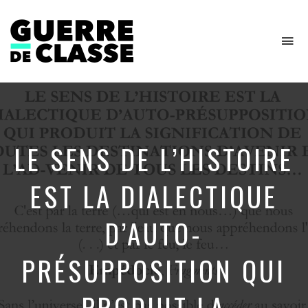
To
na
Critique
de
l'économie
politique
LE SENS DE L’HISTOIRE
EST LA DIALECTIQUE
D’AUTO-
PRÉSUPPOSITION QUI
PRODUIT LA