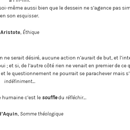
à l’
in-fini
.
soi-même aussi bien que le dessein ne s’agence pas s
en son
esquisser
.
Aristote
,
Éthique
ien ne serait désiré, aucune action n’aurait de but, et l’in
 ; et si, de l’autre côté rien ne venait en premier de ce 
 et le questionnement ne pourrait se parachever mais s’
indéfiniment
…
ce humaine c’est le
souffle
du
réfléchir
…
’Aquin
,
Somme théologique