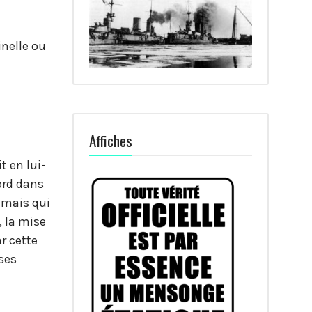
inelle ou
Affiches
t en lui-
ord dans
, mais qui
, la mise
r cette
ises