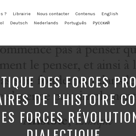
s ?
Librairie
Nous contacter
Contenus
English
ol
Deutsch
Nederlands
Português
Pусский
CTIQUE DES FORCES PR
IRES DE L’HISTOIRE C
ES FORCES RÉVOLUTIO
DIALECTIQUE…