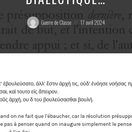
Posté
Posted
Guerre de Classe
17 avril 2024
par:
on
 ἐβουλεύσατο, ἀλλ’ ἔστιν ἀρχή τις, οὐδ’ ἐνόησε νοήσας 
αι, καὶ τουτο εἰς ἄπειρον.
νοῦς ἀρχή, ου δ τoυ βουλεύσασθαι βουλή.
nd on ne fait que l’ébaucher, car la résolution présup
 pas à penser quand on inaugure simplement le penser,