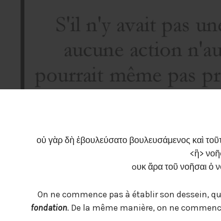
οὐ γὰρ δὴ ἐβουλεύσατο βουλευσάμενος καὶ τοῦτ’
<ἢ> νοῆσ
oυκ ἄρα τοῦ νοῆσαι ὁ 
On ne commence pas à établir son dessein, qua
fondation
. De la même manière, on ne commence