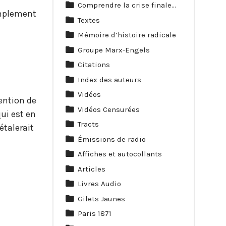
Comprendre la crise finale…
implement
Textes
Mémoire d’histoire radicale
Groupe Marx-Engels
Citations
Index des auteurs
Vidéos
tention de
Vidéos Censurées
qui est en
Tracts
étalerait
Émissions de radio
Affiches et autocollants
Articles
Livres Audio
Gilets Jaunes
Paris 1871