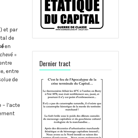
) et par
tal de
sé
en
chevé
=
Dernier tract
entre
e, entre
solue
de
– l’acte
uvement