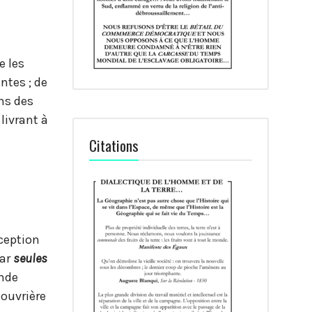
e les
ntes ; de
ans des
livrant à
Citations
ception
Car
seules
ande
 ouvrière