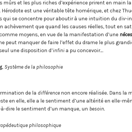
us mûrs et les plus riches d’expérience prirent en main l
. Hérodote est une véritable tête homérique, et chez Thu
lès qui se concentre pour aboutir à une intuition du
div
-i
 son achèvement que quand les causes réelles, tout en sat
t comme moyens, en vue de la manifestation d’une
néces
e ne peut manquer de faire l’effet du drame le plus grandi
eul une disposition d’
infini
a pu concevoir…
g
,
Système de la philosophie
ermination de la
différence
non encore réalisée. Dans la 
te en elle, elle a le sentiment d’une altérité en elle-mê
-à-dire le sentiment d’un manque, un
besoin.
ropédeutique philosophique