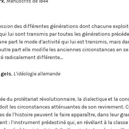
rx
,
Manuscrits de 1844
ession
des différentes générations dont chacune exploit
 qui lui sont transmis par toutes les générations précéde
ne part le mode d’activité qui lui est transmis, mais d
autre part elle
modifie
les anciennes circonstances en se 
té radicalement différente…
gels
,
L’idéologie allemande
e du prolétariat révolutionnaire, la
dialectique
et la con
u’il doit les circonstances atténuantes de son revirement. 
es de l’histoire peuvent le faire apparaître, dans leur gr
 : l’instrument prédestiné qui, en révélant à la classe