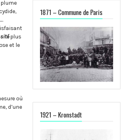
a plume
1871 – Commune de Paris
cydide,
n…
isfaisant
sité
plus
ose et le
mesure où
me, d’une
1921 – Kronstadt