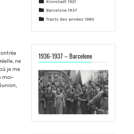
Kronstadt 1921
Barcelone 1937
Tracts des années 1980
montrée
1936-1937 – Barcelone
réelle, ne
 où je me
e moi-
réunion,