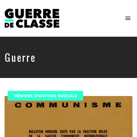
To
na
Critique
de
l'économie
politique
Guerre
MÉMOIRE D'HISTOIRE RADICALE