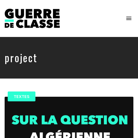
To
na
Critique
de
l'économie
politique
project
TEXTES