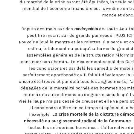
du marché de la crise auront été épuisées, la seule s
mondial de l’économie financière est lui-même en tra
monde et donc 
Depuis des mois sur des
ronds-points
de Haute-Aquitai
peut lire inscrit sur de grands panneaux : PLUS IC
Pouvoir a joué la montre et les miettes. Il a perdu et c
est nu, totalement nu puisqu’au terme du grand d
assemblées générales de la structuration réformist
continuer son chemin… Le mouvement social des
Gile
les conclusions et par delà les samedis de mobili
parfaitement appréhendé qu’il fallait développer la 
encore été trouvé et par delà tous les angles morts, l’
dégagées de la mentalité bornée des hommes soumis à 
route à une autre dimension de guerre sociale qu’il
Vieille Taupe n’a pas cessé de creuser et elle va persi
Il conviendra d’être en ce temps si spécial à la
l’exemple…
La crise mortelle de la dictature démo
nécessité du surgissement radical de la Commune
…
toutes les entreprises humaines… L’alternative de
communiste… Il conviendra pour mesurer la logiqu