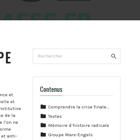
PE
Rechercher
Rechercher
Contenus
nce et
elle et
Comprendre la crise finale…
nstitutive
e de la
Textes
 l’on ne
Mémoire d’histoire radicale
forme
Groupe Marx-Engels
et anti-