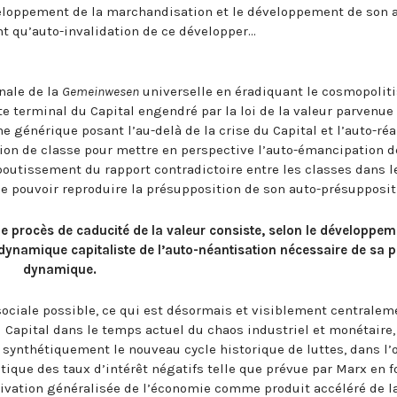
développement de la marchandisation et le développement de son a
t qu’auto-invalidation de ce développer…
nale de la
Gemeinwesen
universelle en éradiquant le cosmopolit
te terminal du Capital engendré par la loi de la valeur parvenue
e générique posant l’au-delà de la crise du Capital et l’auto-réa
ation de classe pour mettre en perspective l’auto-émancipation d
boutissement du rapport contradictoire entre les classes dans 
e pouvoir reproduire la présupposition de son auto-présupposit
 que procès de caducité de la valeur consiste, selon le développ
dynamique capitaliste de l’auto-néantisation nécessaire de sa 
dynamique.
 sociale possible, ce qui est désormais et visiblement centralem
du Capital dans le temps actuel du chaos industriel et monétaire
t synthétiquement le nouveau cycle historique de luttes, dans l’
lectique des taux d’intérêt négatifs telle que prévue par Marx en 
ictivation généralisée de l’économie comme produit accéléré de l