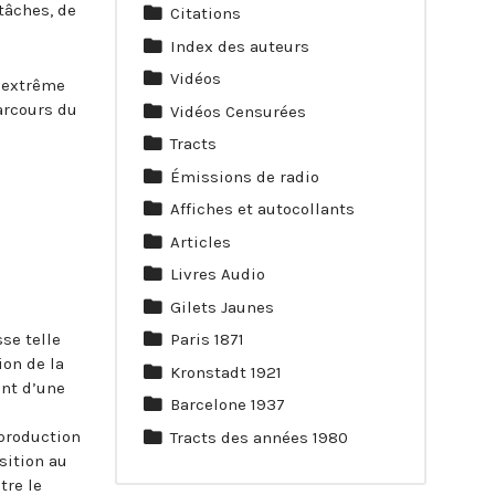
tâches, de
Citations
Index des auteurs
Vidéos
l’extrême
arcours du
Vidéos Censurées
Tracts
Émissions de radio
Affiches et autocollants
Articles
Livres Audio
Gilets Jaunes
sse telle
Paris 1871
ion de la
Kronstadt 1921
ent d’une
Barcelone 1937
eproduction
Tracts des années 1980
sition au
tre le