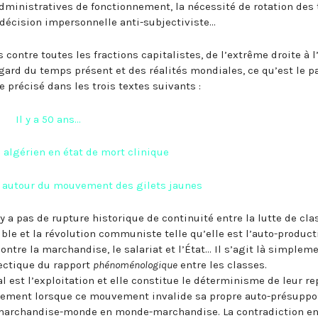
administratives de fonctionnement, la nécessité de rotation des 
décision impersonnelle anti-subjectiviste…
 contre toutes les fractions capitalistes, de l’extrême droite à 
gard du temps présent et des réalités mondiales, ce qu’est le p
e précisé dans les trois textes suivants :
Il y a 50 ans…
 algérien en état de mort clinique
s autour du mouvement des gilets jaunes
l n’y a pas de rupture historique de continuité entre la lutte de cla
ble et la révolution communiste telle qu’elle est l’auto-product
e la marchandise, le salariat et l’État… Il s’agit là simplem
lectique du rapport
phénoménologique
entre les classes.
tal est l’exploitation et elle constitue le déterminisme de leur r
sement lorsque ce mouvement invalide sa propre auto-présuppo
marchandise-monde en monde-marchandise. La contradiction en