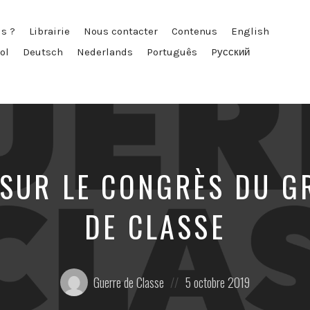
s ?
Librairie
Nous contacter
Contenus
English
ol
Deutsch
Nederlands
Português
Pусский
SUR LE CONGRÈS DU G
DE CLASSE
Posté
Posted
Guerre de Classe
5 octobre 2019
par:
on