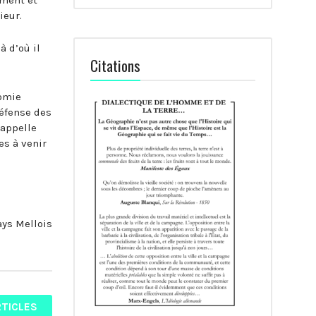
ieur.
à d’où il
Citations
nomie
défense des
 appelle
es à venir
ys Mellois
RTICLES