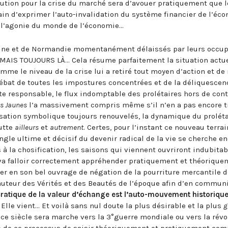
olution pour la crise du marché sera d’avouer pratiquement que 
in d’exprimer l’auto-invalidation du système financier de l’éc
l’agonie du monde de l’économie…
ne et de Normandie momentanément délaissés par leurs occupa
I MAIS TOUJOURS LÀ… Cela résume parfaitement la situation actu
omme le niveau de la crise lui a retiré tout moyen d’action et de r
ébat de toutes les impostures concentrées et de la déliquescen
e responsable, le flux indomptable des prolétaires hors de cont
ts Jaunes
l’a massivement compris même s’il n’en a pas encore ti
sation symbolique toujours renouvelés, la dynamique du proléta
lutte
ailleurs
et
autrement
. Certes, pour l’instant ce nouveau terrai
angle ultime et décisif du devenir radical de la vie se cherche 
la chosification, les saisons qui viennent ouvriront indubita
 va falloir correctement appréhender pratiquement et théorique
ster en son bel ouvrage de négation de la pourriture mercantile 
 hauteur des Vérités et des Beautés de l’époque afin d’en commun
cratique de la valeur d’échange est l’auto-mouvement historique
 Elle vient… Et voilà sans nul doute la plus désirable et la plus
g
 ce siècle sera marche vers la 3°guerre mondiale ou vers la révo
e de ce processus de saisir théoriquement et pratiquement co