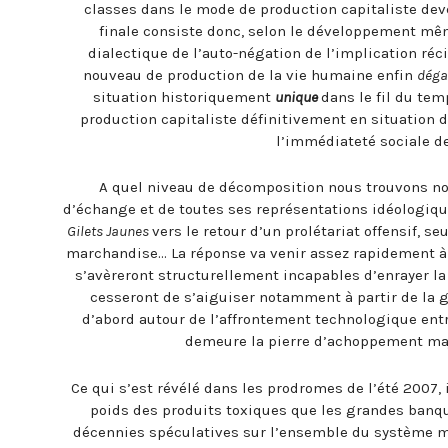
classes dans le mode de production capitaliste deve
finale consiste donc, selon le développement mê
dialectique de l’auto-négation de l’implication ré
nouveau de production de la vie humaine enfin
dég
situation historiquement
unique
dans le fil du tem
production capitaliste définitivement en situation 
l’immédiateté sociale de
A quel niveau de décomposition nous trouvons nou
d’échange et de toutes ses représentations idéologiqu
Gilets Jaunes
vers le retour d’un prolétariat offensif, se
marchandise… La réponse va venir assez rapidement 
s’avèreront structurellement incapables d’enrayer la
cesseront de s’aiguiser notamment à partir de la g
d’abord autour de l’affrontement technologique en
demeure la pierre d’achoppement ma
Ce qui s’est révélé dans les prodromes de l’été 2007, i
poids des produits toxiques que les grandes banq
décennies spéculatives sur l’ensemble du système m