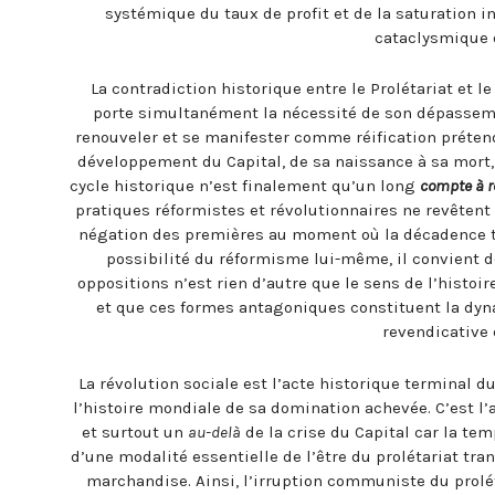
systémique du taux de profit et de la saturation 
cataclysmique d
La contradiction historique entre le Prolétariat et le
porte simultanément la nécessité de son dépassemen
renouveler et se manifester comme réification prét
développement du Capital, de sa naissance à sa mort,
cycle historique n’est finalement qu’un long
compte à r
pratiques réformistes et révolutionnaires ne revêten
négation des premières au moment où la décadence t
possibilité du réformisme lui-même, il convient d
oppositions n’est rien d’autre que le sens de l’histoi
et que ces formes antagoniques constituent la dyna
revendicative 
La révolution sociale est l’acte historique terminal
l’histoire mondiale de sa domination achevée. C’est l’a
et surtout un
au-delà
de la crise du Capital car la te
d’une modalité essentielle de l’être du prolétariat tra
marchandise. Ainsi, l’irruption communiste du prolét