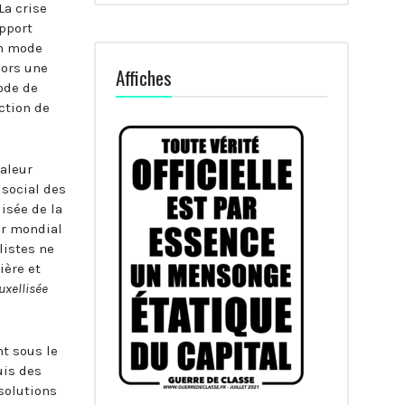
La crise
pport
un mode
lors une
Affiches
mode de
ction de
valeur
 social des
isée de la
er mondial
listes ne
ière et
uxellisée
nt sous le
uis des
solutions