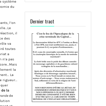
le système
onomie du
Dernier tract
nts, l’on
elle…Le
éaction, il
ce des
rôle va
ré toutes
riat a
n n’a pas
encore…Mais
blement la
ment… La
de rigueur…
iquer
 de la
rande
de
lution
mment et