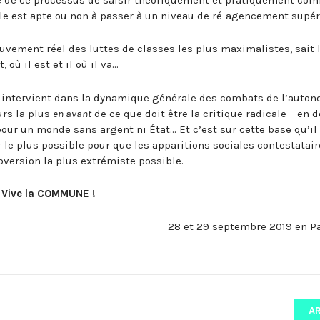
e est apte ou non à passer à un niveau de ré-agencement supér
uvement réel des luttes de classes les plus maximalistes, sait l
t, où il est et il où il va…
il intervient dans la dynamique générale des combats de l’auto
urs la plus
en avant
de ce que doit être la critique radicale – en 
our un monde sans argent ni État… Et c’est sur cette base qu’il
r le plus possible pour que les apparitions sociales contestatair
ubversion la plus extrémiste possible.
Vive la COMMUNE !
28 et 29 septembre 2019 en Pa
A