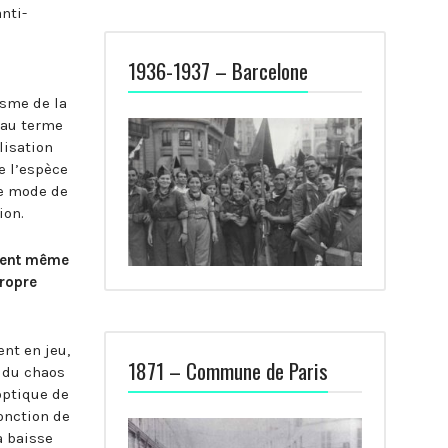
nti-
1936-1937 – Barcelone
isme de la
 au terme
lisation
e l’espèce
le mode de
ion.
ement même
propre
ent en jeu,
1871 – Commune de Paris
, du chaos
optique de
fonction de
a baisse