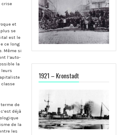
 crise
roque et
 plus se
ital est le
de ce long
me. Même si
nt l’auto-
ssible la
 leurs
1921 – Kronstadt
apitaliste
 classe
 terme de
 c’est déjà
tologique
hisme de la
entre les