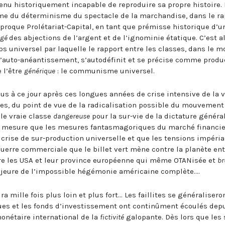
nu historiquement incapable de reproduire sa propre histoire. 
me du déterminisme du spectacle de la marchandise, dans le ra
ciproque Prolétariat-Capital, en tant que prémisse historique d’
agé
des abjections de l’argent et de l’ignominie étatique. C’est a
ps universel par laquelle le rapport entre les classes, dans le 
d’auto-anéantissement, s’autodéfinit et se précise comme produ
 l’être
générique
: le communisme universel.
s à ce jour après ces longues années de crise intensive de la 
es, du point de vue de la radicalisation possible du mouvement
ule vraie classe
dangereuse
pour la sur-vie de la dictature général
à mesure que les mesures fantasmagoriques du marché financi
 crise de sur-production universelle et que les tensions impéria
uerre commerciale que le billet vert mène contre la planète ent
tre les USA et leur province européenne qui même OTANisée et
br
jeure de l’impossible hégémonie américaine complète.…
ra mille fois plus loin et plus fort… Les faillites se généralisero
ues et les fonds d’investissement ont continûment écoulés dep
onétaire international de la
fictivité
galopante. Dès lors que les 