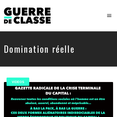
To
na
Critique
de
l'économie
politique
Domination réelle
VIDEOS