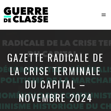
To
na
Critique
de
l'économie
politique
GAZETTE RADICALE DE
LA CRISE TERMINALE
DU CAPITAL –
NOVEMBRE 2024