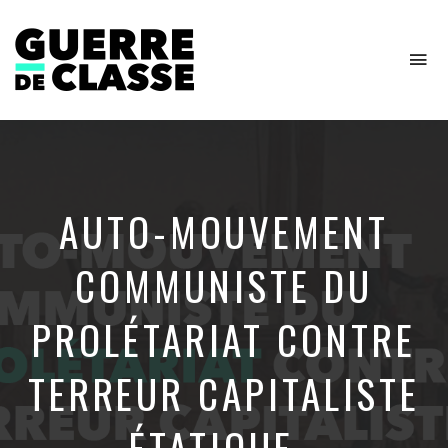
To
na
Critique
de
l'économie
politique
AUTO-MOUVEMENT
COMMUNISTE DU
PROLÉTARIAT CONTRE
TERREUR CAPITALISTE
ÉTATIQUE…