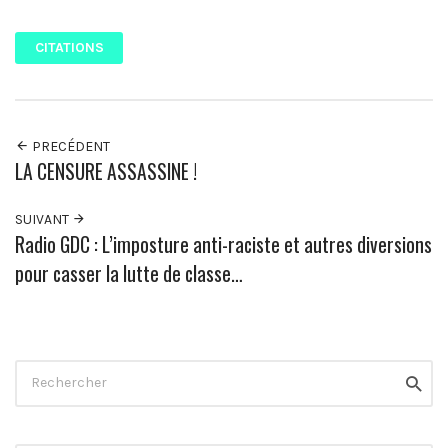
Facebook
Twitter
Pinterest
Google+
CITATIONS
PRECÉDENT
LA CENSURE ASSASSINE !
SUIVANT
Radio GDC : L’imposture anti-raciste et autres diversions
pour casser la lutte de classe…
Rechercher
Reche