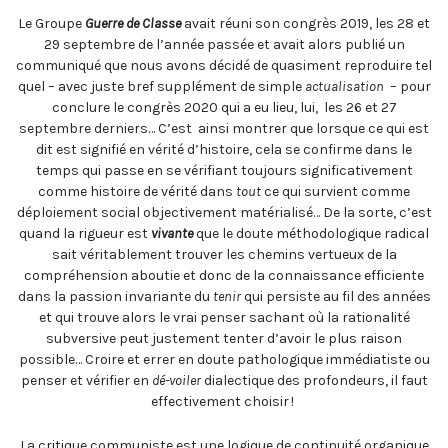
Le Groupe
Guerre de Classe
avait réuni son congrès 2019, les 28 et
29 septembre de l’année passée et avait alors publié un
communiqué que nous avons décidé de quasiment reproduire tel
quel – avec juste bref supplément de simple
actualisation
– pour
conclure le congrès 2020 qui a eu lieu, lui, les 26 et 27
septembre derniers… C’est ainsi montrer que lorsque ce qui est
dit est signifié en vérité d’histoire, cela se confirme dans le
temps qui passe en se vérifiant toujours significativement
comme histoire de vérité dans
tout
ce qui survient comme
déploiement social objectivement matérialisé… De la sorte, c’est
quand la rigueur est
vivante
que le doute méthodologique radical
sait véritablement trouver les chemins vertueux de la
compréhension aboutie et donc de la connaissance efficiente
dans la passion invariante du
tenir
qui persiste au fil des années
et qui trouve alors le vrai penser sachant où la rationalité
subversive peut justement tenter d’avoir le plus raison
possible… Croire et errer en doute pathologique immédiatiste ou
penser et vérifier en
dé-voiler
dialectique des profondeurs, il faut
effectivement choisir !
La critique communiste est une logique de continuité organique