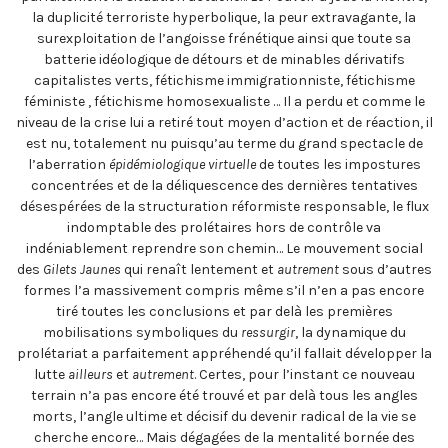
la duplicité terroriste hyperbolique, la peur extravagante, la
surexploitation de l’angoisse frénétique ainsi que toute sa
batterie idéologique de détours et de minables dérivatifs
capitalistes verts, fétichisme immigrationniste, fétichisme
féministe , fétichisme homosexualiste … Il a perdu et comme le
niveau de la crise lui a retiré tout moyen d’action et de réaction, il
est nu, totalement nu puisqu’au terme du grand spectacle de
l’aberration
épidémiologique virtuelle
de toutes les impostures
concentrées et de la déliquescence des dernières tentatives
désespérées de la structuration réformiste responsable, le flux
indomptable des prolétaires hors de contrôle va
indéniablement reprendre son chemin… Le mouvement social
des
Gilets Jaunes
qui renaît lentement et
autrement
sous d’autres
formes l’a massivement compris même s’il n’en a pas encore
tiré toutes les conclusions et par delà les premières
mobilisations symboliques du
ressurgir
, la dynamique du
prolétariat a parfaitement appréhendé qu’il fallait développer la
lutte
ailleurs
et
autrement
. Certes, pour l’instant ce nouveau
terrain n’a pas encore été trouvé et par delà tous les angles
morts, l’angle ultime et décisif du devenir radical de la vie se
cherche encore… Mais dégagées de la mentalité bornée des