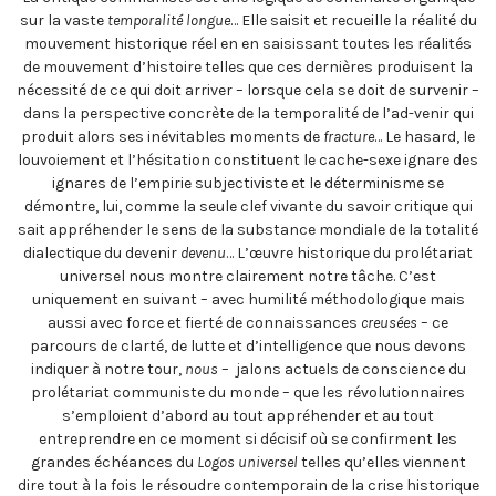
sur la vaste
temporalité longue
… Elle saisit et recueille la réalité du
mouvement historique réel en en saisissant toutes les réalités
de mouvement d’histoire telles que ces dernières produisent la
nécessité de ce qui doit arriver – lorsque cela se doit de survenir –
dans la perspective concrète de la temporalité de l’ad-venir qui
produit alors ses inévitables moments de
fracture
… Le hasard, le
louvoiement et l’hésitation constituent le cache-sexe ignare des
ignares de l’empirie subjectiviste et le déterminisme se
démontre, lui, comme la seule clef vivante du savoir critique qui
sait appréhender le sens de la substance mondiale de la totalité
dialectique du devenir
devenu
… L’œuvre historique du prolétariat
universel nous montre clairement notre tâche. C’est
uniquement en suivant – avec humilité méthodologique mais
aussi avec force et fierté de connaissances
creusées
– ce
parcours de clarté, de lutte et d’intelligence que nous devons
indiquer à notre tour,
nous
– jalons actuels de conscience du
prolétariat communiste du monde – que les révolutionnaires
s’emploient d’abord au tout appréhender et au tout
entreprendre en ce moment si décisif où se confirment les
grandes échéances du
Logos universel
telles qu’elles viennent
dire tout à la fois le résoudre contemporain de la crise historique