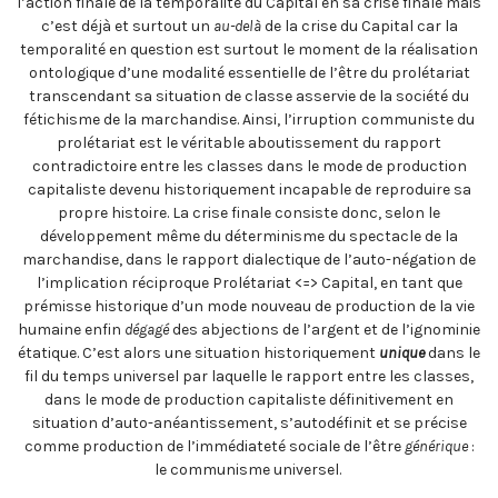
l’action finale de la temporalité du Capital en sa crise finale mais
c’est déjà et surtout un
au-delà
de la crise du Capital car la
temporalité en question est surtout le moment de la réalisation
ontologique d’une modalité essentielle de l’être du prolétariat
transcendant sa situation de classe asservie de la société du
fétichisme de la marchandise. Ainsi, l’irruption
communiste du
prolétariat est le véritable aboutissement du rapport
contradictoire entre les classes dans le mode de production
capitaliste devenu historiquement incapable de reproduire sa
propre histoire. La crise finale consiste donc, selon le
développement même du déterminisme du spectacle de la
marchandise, dans le rapport dialectique de l’auto-négation de
l’implication réciproque Prolétariat <=> Capital, en tant que
prémisse historique d’un mode nouveau de production de la vie
humaine enfin
dégagé
des abjections de l’argent et de l’ignominie
étatique. C’est alors une situation historiquement
unique
dans le
fil du temps universel par laquelle le rapport entre les classes,
dans le mode de production capitaliste définitivement en
situation d’auto-anéantissement, s’autodéfinit et se précise
comme production de l’immédiateté sociale de l’être
générique
:
le communisme universel.