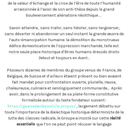
de la valeur d’échange et la crise de l’être de toute l’humanité
arraisonnée à l’avoir de son anti-thèse depuis le grand
bouleversement aliénatoire néolithique …
Savoir attendre, sans trahir, sans hésiter, sans tergiverser,
sans déserter ni abandonner un seul instant la grande œuvre de
l’auto-émancipation humaine: la démolition du monstrueux
édifice domesticatoire de l’oppression marchande, telle est
notre seule place historique d’êtres humains dressés droits
Debout
et toujours en
Avant
…
Plusieurs dizaines de membres du groupe venus de France, de
Belgique, de Suisse et d’
ailleurs
étaient présent ou bien avaient
fait mandat pour confrontation ouverte, plurielle, rieuse,
chaleureuse, culinaire et
oenologiquement
communarde
…
Après
avoir, dans le prolongement de sa plate-forme constitutive
formalisée autour du texte fondateur suivant :
https://guerredeclasse.fr/a-propos/
, largement débattu sur
toute l’importance de la dialectique historique déterministe de la
lutte des classes radicale, le Groupe a insisté sur cette
réalité
essentielle
que l’on ne peut point récuser le langage