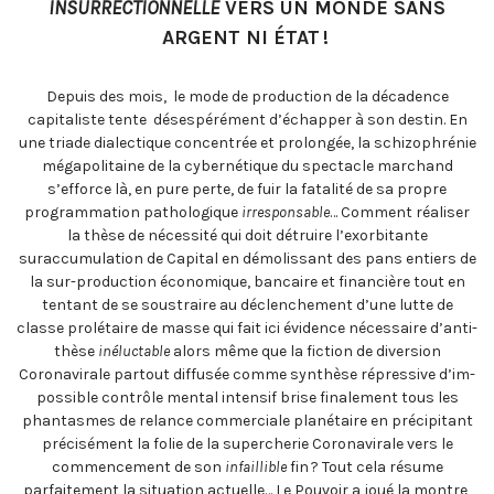
INSURRECTIONNELLE
VERS UN MONDE SANS
ARGENT NI ÉTAT !
Depuis des mois, le mode de production de la décadence
capitaliste tente désespérément d’échapper à son destin. En
une triade dialectique concentrée et prolongée, la schizophrénie
mégapolitaine de la cybernétique du spectacle marchand
s’efforce là, en pure perte, de fuir la fatalité de sa propre
programmation pathologique
irresponsable
… Comment réaliser
la thèse de nécessité qui doit détruire l’exorbitante
suraccumulation de Capital en démolissant des pans entiers de
la sur-production économique, bancaire et financière tout en
tentant de se soustraire au déclenchement d’une lutte de
classe prolétaire de masse qui fait ici évidence nécessaire d’anti-
thèse
inéluctable
alors même que la fiction de diversion
Coronavirale partout diffusée comme synthèse répressive d’im-
possible contrôle mental intensif brise finalement tous les
phantasmes de relance commerciale planétaire en précipitant
précisément la folie de la supercherie Coronavirale vers le
commencement de son
infaillible
fin ? Tout cela résume
parfaitement la situation actuelle… Le Pouvoir a joué la montre,