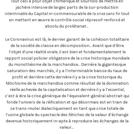
Tout ceci a pour objet chimérique et sournois de mettre en
jachère
intensive
de larges parts de la sur-production
interminable
du Capital in-commensurable de
la crise sans fin
tout
en mettant en œuvre le contrôle social répressif renforcé et
absolu du prolétariat…
Le Coronavirus est là, le dernier garant de la cohésion totalitaire
de la société de classe en décomposition… Avant que d’être
l’objet d’une réalité virale, il est bien et fondamentalement le
rapport social policier obligatoire de la crise historique mondiale
du monothéisme de la marchandise… Derrière la gigantesque
saturation des marchés, il y a l’interminable baisse du taux de
profit et derrière cette dernière il y a la crise historique du
fétichisme de la marchandise comme résultat de la domination
réelle achevée de la capitalisation et derrière il y a l’
essentiel
,
c’est à dire la crise générique de l’équivalent-général abstrait qui
fonde l’univers de la réification et qui désormais est en train de
se trans-muter dialectiquement en tant que crise totale de
l’usine globale du spectacle des fétiches de la valeur d’échange
devenue historiquement in-apte à reproduire les échanges de la
valeur…