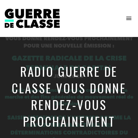
To
na
Critique
de
l'économie
politique
RADIO GUERRE DE
CLASSE VOUS DONNE
RENDEZ-VOUS
PROCHAINEMENT