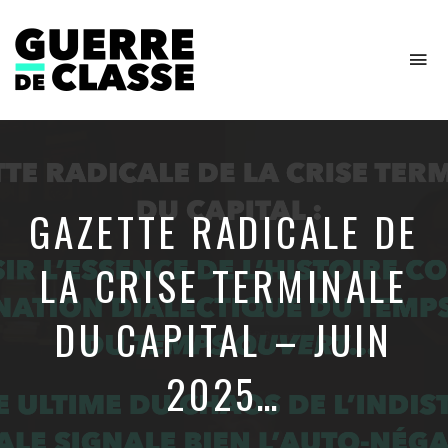
To
na
Critique
de
l'économie
politique
GAZETTE RADICALE DE
LA CRISE TERMINALE
DU CAPITAL – JUIN
2025…