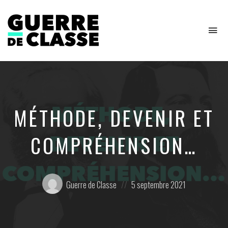
To
na
Critique
de
l'économie
politique
MÉTHODE, DEVENIR ET
COMPRÉHENSION…
Posté
Posted
Guerre de Classe
5 septembre 2021
par:
on