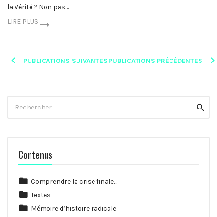
la Vérité ? Non pas…
LIRE PLUS
Posts
PUBLICATIONS SUIVANTES
PUBLICATIONS PRÉCÉDENTES
navigation
Rechercher
Reche
Contenus
Comprendre la crise finale…
Textes
Mémoire d’histoire radicale