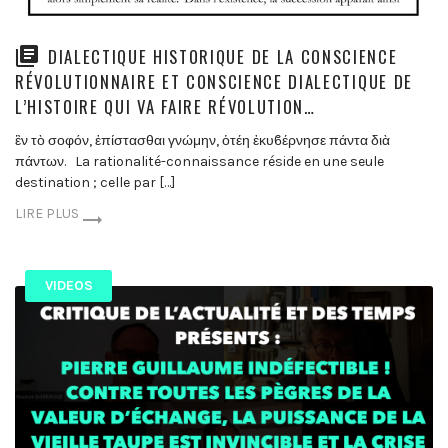
DIALECTIQUE HISTORIQUE DE LA CONSCIENCE
RÉVOLUTIONNAIRE ET CONSCIENCE DIALECTIQUE DE
L’HISTOIRE QUI VA FAIRE RÉVOLUTION…
ἓν τὸ σοφόν, ἐπίστασθαι γνώμην, ὁτέη ἐκυϐέρνησε πάντα διὰ
πάντων. La rationalité-connaissance réside en une seule
destination ; celle par […]
LIRE PLUS
VIDEOS