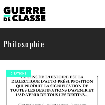
To
na
Critique
de
l'économie
politique
Philosophie
CITATIONS