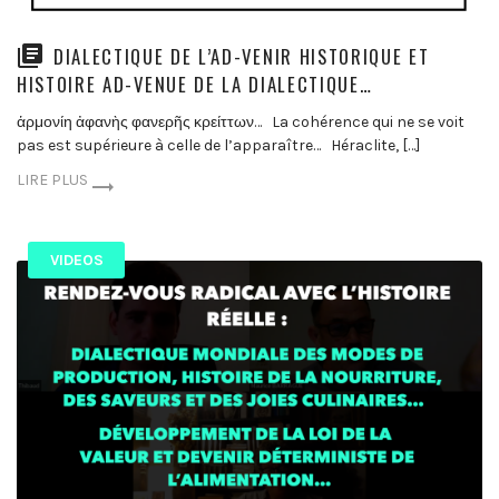
DIALECTIQUE DE L’AD-VENIR HISTORIQUE ET
HISTOIRE AD-VENUE DE LA DIALECTIQUE…
ἁρμονίη ἀφανὴς φανερῆς κρείττων… La cohérence qui ne se voit
pas est supérieure à celle de l’apparaître… Héraclite, […]
LIRE PLUS
VIDEOS