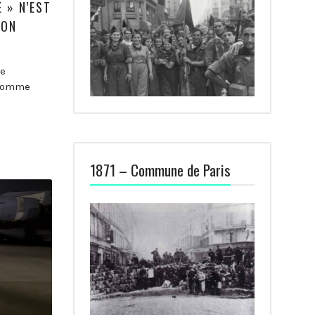
 » N’EST
ION
ue
 comme
1871 – Commune de Paris