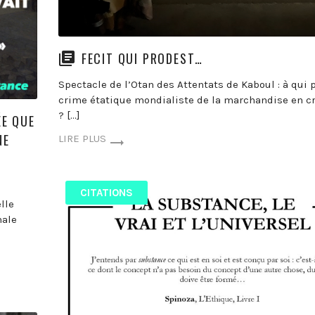
FECIT QUI PRODEST…
Spectacle de l’Otan des Attentats de Kaboul : à qui p
crime étatique mondialiste de la marchandise en cr
? […]
ÉE QUE
NE
LIRE PLUS
CITATIONS
elle
nale