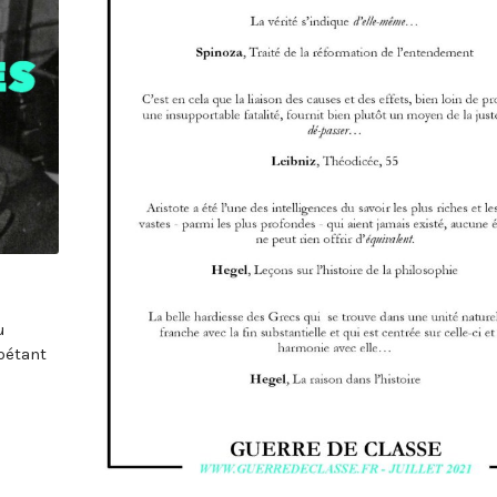
u
pétant