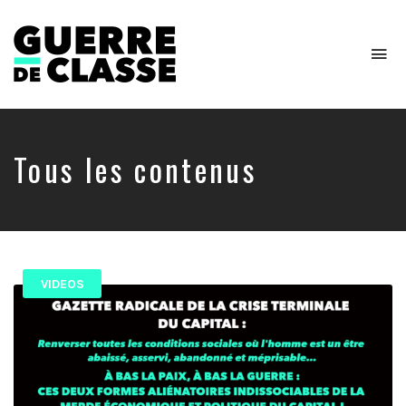
To
na
Critique
de
l'économie
politique
Tous les contenus
VIDEOS